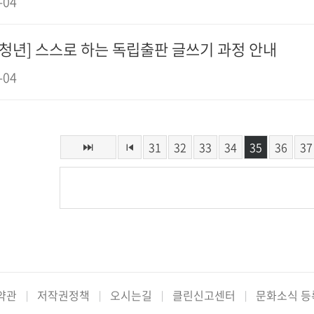
-04
[청년] 스스로 하는 독립출판 글쓰기 과정 안내
-04
31
32
33
34
35
36
37
약관
저작권정책
오시는길
클린신고센터
문화소식 등