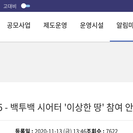
고대비
공모사업
제도운영
운영시설
알림
- 백투백 시어터 '이상한 땅' 참여 
등록일 :
2020-11-13 (금) 13:46
조회수 :
7622