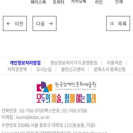
카카오톡
인쇄
페이스북
트위터
라인
이전
다음
목록
개인정보처리방침
영상정보처리기기 운영방침
이용약관
저작권정책
오시는길
클린신고센터
문화소식 등록신청
전화번호 : 02-760-9700
팩스번호 : 02-760-9788
이메일 : ieum@kdac.or.kr
우편번호 03086 서울 종로구 대학로 112(동숭동, 이음)