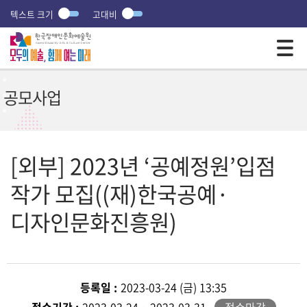
텍스트 크기
고대비
모바일 주 메뉴 열기
공모사업
[외부] 2023년 ‘공예정원’입점
작가 모집((재)한국공예·
디자인문화진흥원)
등록일 :
2023-03-24 (금) 13:35