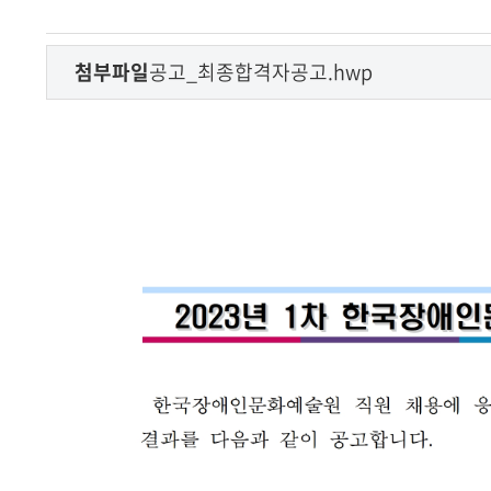
첨부파일
공고_최종합격자공고.hwp