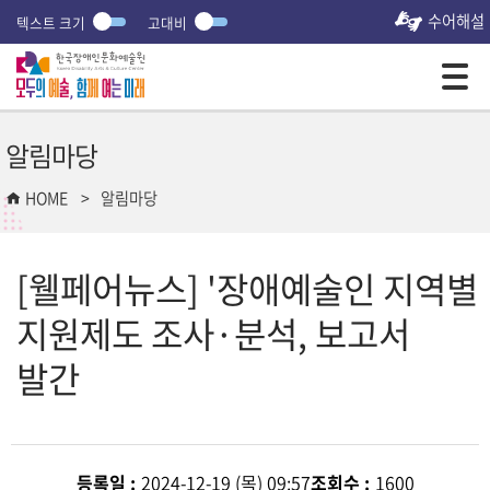
수어해설
텍스트 크기
고대비
모바일 주 메뉴 열기
알림마당
HOME
알림마당
[웰페어뉴스] '장애예술인 지역별
지원제도 조사·분석, 보고서
발간
등록일 :
2024-12-19 (목) 09:57
조회수 :
1600